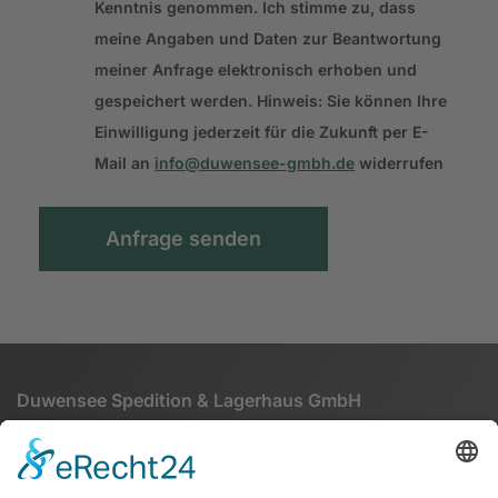
Kenntnis genommen. Ich stimme zu, dass
meine Angaben und Daten zur Beantwortung
meiner Anfrage elektronisch erhoben und
gespeichert werden. Hinweis: Sie können Ihre
Einwilligung jederzeit für die Zukunft per E-
Mail an
info@duwensee-gmbh.de
widerrufen
Anfrage senden
Duwensee Spedition & Lagerhaus GmbH
Martinseestraße 1
63150 Heusenstamm