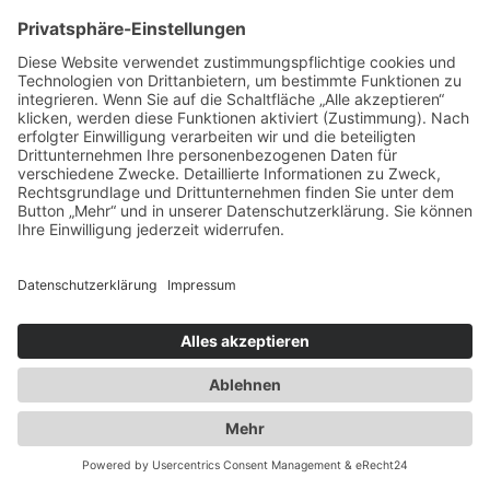
+49 (0) 6104 64860 - 00
info@duwensee-gmbh.de
Spezialisten für:
Fernverkehr Transport Europa
Nahverkehr Transport Rhein-Main
UK-Transporte
Lagerlogistik
Weiteres:
Impressum
Datenschutzerklärung