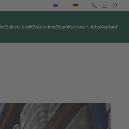
te
Elektro-LKW
Entdecken
Team
Karriere / Jobs
Kontakt