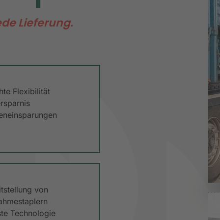
jede Lieferung.
te Flexibilität
ersparnis
eneinsparungen
itstellung von
ahmestaplern
te Technologie