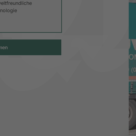
ltfreundliche
nologie
hmen