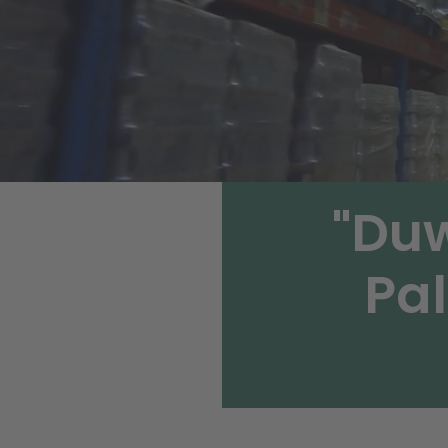
"Duw
Pal