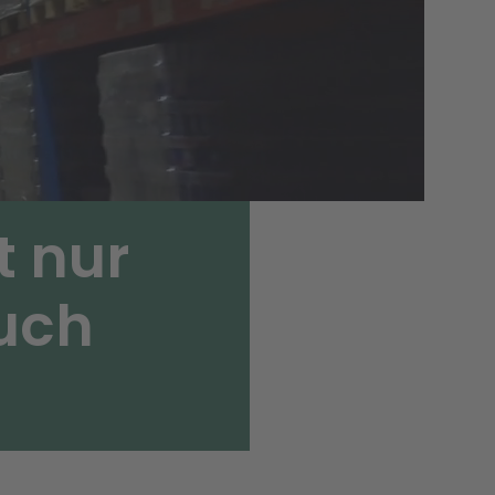
t nur
auch