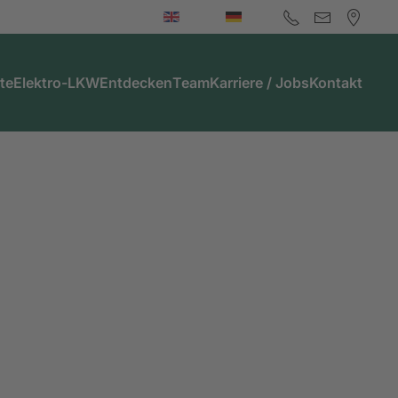
te
Elektro-LKW
Entdecken
Team
Karriere / Jobs
Kontakt