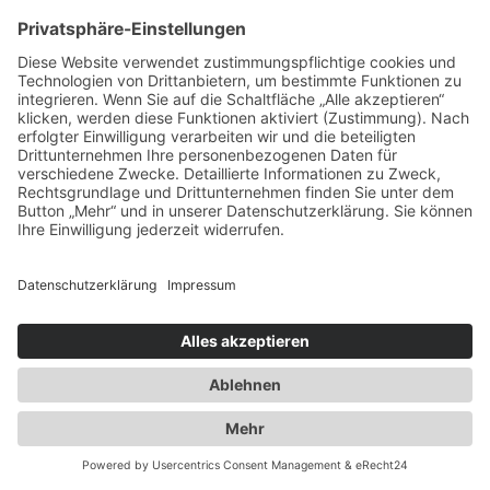
info@duwensee-gmbh.de
Spezialisten für:
Fernverkehr Transport Europa
Nahverkehr Transport Rhein-Main
UK-Transporte
Lagerlogistik
Weiteres:
Impressum
Datenschutzerklärung
Duwensee auf Facebook