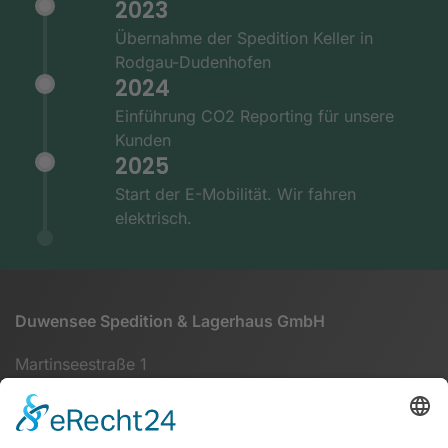
2023
Übernahme der Spedition Keller in
Rodgau-Dudenhofen
2024
Einführung CO2 Reporting für unsere
Kunden
2025
Start der E-Mobilität. Wir fahren
elektrisch.
Duwensee Spedition & Lagerhaus GmbH
Martinseestraße 1
63150 Heusenstamm
+49 (0) 6104 64860 - 00