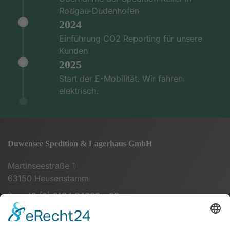
Rodgau-Dudenhofen
2024
Einführung CO2 Reporting für unsere
Kunden
2025
Start der E-Mobilität. Wir fahren
elektrisch.
Duwensee Spedition & Lagerhaus GmbH
Martinseestraße 1
63150 Heusenstamm
+49 (0) 6104 64860 - 00
info@duwensee-gmbh.de