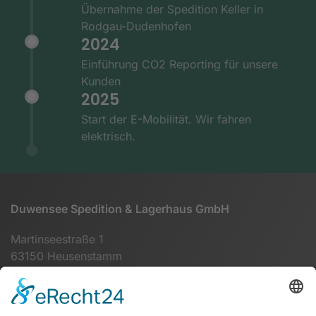
Übernahme der Spedition Keller in
Rodgau-Dudenhofen
2024
Einführung CO2 Reporting für unsere
Kunden
2025
Start der E-Mobilität. Wir fahren
elektrisch.
Duwensee Spedition & Lagerhaus GmbH
Martinseestraße 1
63150 Heusenstamm
+49 (0) 6104 64860 - 00
info@duwensee-gmbh.de