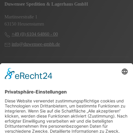
Duwensee Spedition & Lagerhaus GmbH
Martinseestraße 1
63150 Heusenstamm
+49 (0) 6104 64860 - 00
info@duwensee-gmbh.de
Spezialisten für:
Fernverkehr Transport Europa
Nahverkehr Transport Rhein-Main
UK-Transporte
Lagerlogistik