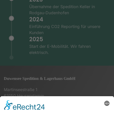
Übernahme der Spedition Keller in
Rodgau-Dudenhofen
2024
Einführung CO2 Reporting für unsere
Kunden
2025
Start der E-Mobilität. Wir fahren
elektrisch.
Duwensee Spedition & Lagerhaus GmbH
Martinseestraße 1
63150 Heusenstamm
+49 (0) 6104 64860 - 00
info@duwensee-gmbh.de