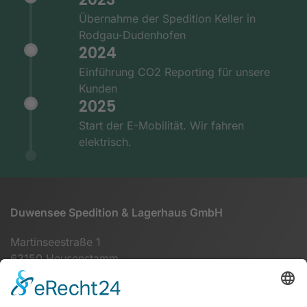
Übernahme der Spedition Keller in
Rodgau-Dudenhofen
2024
Einführung CO2 Reporting für unsere
Kunden
2025
Start der E-Mobilität. Wir fahren
elektrisch.
Duwensee Spedition & Lagerhaus GmbH
Martinseestraße 1
63150 Heusenstamm
+49 (0) 6104 64860 - 00
info@duwensee-gmbh.de