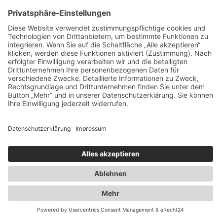
Ausbau der Kapazität des
Flaschengaslagers für Propangas und
Technische Gase
2014
Umzug innerhalb Heusenstamms in
unsere neuen Räumlichkeiten an der
Martinseestraße 1
2015
50 Jahre Erfolgsgeschichte. Die Spedition
Duwensee feiert Geburtstag
2016
Ausbau des Speditionshofes um 4000 qm
2017
Erweiterung der Lagerfläche auf knapp
18000 qm
2018
Implementierung eines