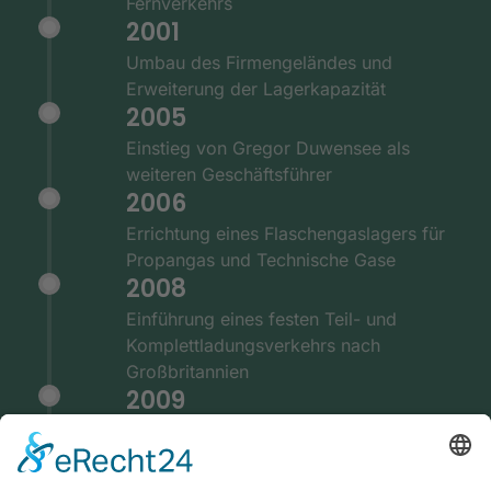
Fernverkehrs
2001
Umbau des Firmengeländes und
Erweiterung der Lagerkapazität
2005
Einstieg von Gregor Duwensee als
weiteren Geschäftsführer
2006
Errichtung eines Flaschengaslagers für
Propangas und Technische Gase
2008
Einführung eines festen Teil- und
Komplettladungsverkehrs nach
Großbritannien
2009
Ausstattung der Fernverkehrsflotte mit
GPS und Telematiksystemen
2010