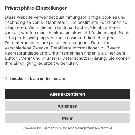
2017
Erweiterung der Lagerfläche auf knapp
18000 qm
2018
Implementierung eines
Workflowmanagement Systems
2019
Umrüstung der kompletten Lager &
Bürofläche auf LED Beleuchtung
2020
Corona – Wir sind Ihr verlässlicher Partner
auch in dieser Zeit
2021
Brexit vollzogen – Wir bieten das Zoll
Komplettpaket
2022
Erweiterung der Lagerkapazität auf