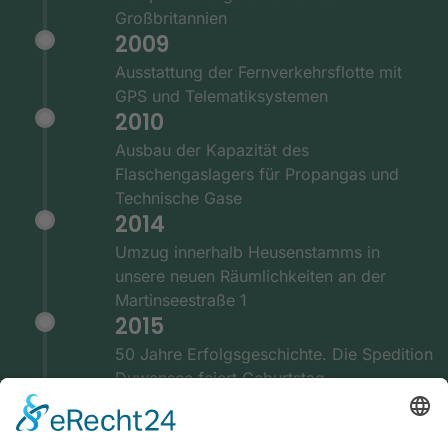
Großbritannien
2009
Ausstattung der Fernverkehrsflotte mit
GPS und Telematiksystemen
2010
Ausbau der Kapazität des
Flaschengaslagers für Propangas und
Technische Gase
2014
Umzug innerhalb Heusenstamms in
unsere neuen Räumlichkeiten an der
Martinseestraße 1
2015
50 Jahre Erfolgsgeschichte. Die Spedition
Duwensee feiert Geburtstag
2016
Ausbau des Speditionshofes um 4000 qm