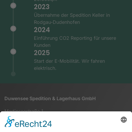
2023
Übernahme der Spedition Keller in
Rodgau-Dudenhofen
2024
Einführung CO2 Reporting für unsere
Kunden
2025
Start der E-Mobilität. Wir fahren
elektrisch.
Duwensee Spedition & Lagerhaus GmbH
Martinseestraße 1
63150 Heusenstamm
+49 (0) 6104 64860 - 00