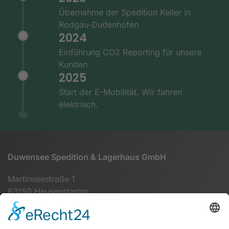
Übernahme der Spedition Keller in
Rodgau-Dudenhofen
2024
Einführung CO2 Reporting für unsere
Kunden
2025
Start der E-Mobilität. Wir fahren
elektrisch.
Duwensee Spedition & Lagerhaus GmbH
Martinseestraße 1
63150 Heusenstamm
+49 (0) 6104 64860 - 00
info@duwensee-gmbh.de