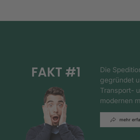
FAKT #1
Die Spediti
gegründet un
Transport- u
modernen mi
mehr erf