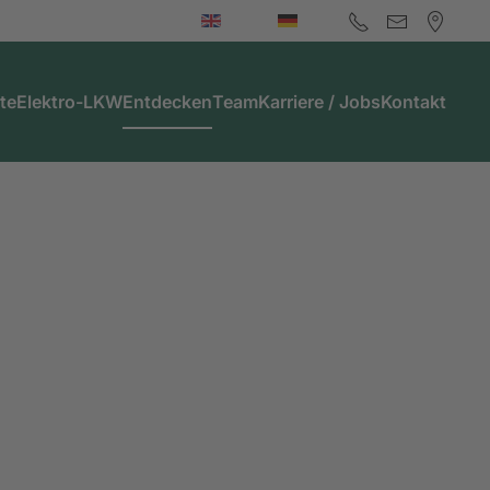
te
Elektro-LKW
Entdecken
Team
Karriere / Jobs
Kontakt