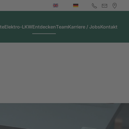
te
Elektro-LKW
Entdecken
Team
Karriere / Jobs
Kontakt