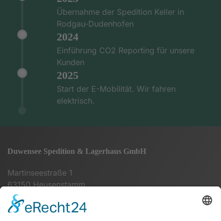
Übernahme der Spedition Keller in
Rodgau-Dudenhofen
2024
Einführung CO2 Reporting für unsere
Kunden
2025
Start der E-Mobilität. Wir fahren
elektrisch.
Duwensee Spedition & Lagerhaus GmbH
Martinseestraße 1
63150 Heusenstamm
+49 (0) 6104 64860 - 00
info@duwensee-gmbh.de