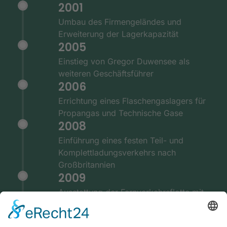
2001
Umbau des Firmengeländes und
Erweiterung der Lagerkapazität
2005
Einstieg von Gregor Duwensee als
weiteren Geschäftsführer
2006
Errichtung eines Flaschengaslagers für
Propangas und Technische Gase
2008
Einführung eines festen Teil- und
Komplettladungsverkehrs nach
Großbritannien
2009
Ausstattung der Fernverkehrsflotte mit
GPS und Telematiksystemen
2010