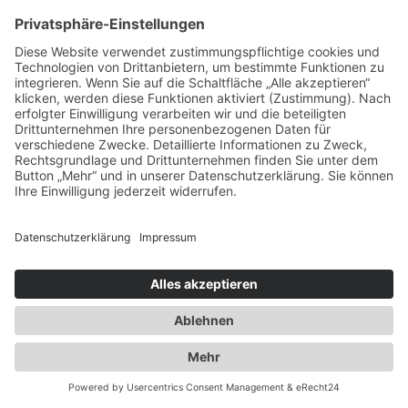
Ausbau der Kapazität des
Flaschengaslagers für Propangas und
Technische Gase
2014
Umzug innerhalb Heusenstamms in
unsere neuen Räumlichkeiten an der
Martinseestraße 1
2015
50 Jahre Erfolgsgeschichte. Die Spedition
Duwensee feiert Geburtstag
2016
Ausbau des Speditionshofes um 4000 qm
2017
Erweiterung der Lagerfläche auf knapp
18000 qm
2018
Implementierung eines
Workflowmanagement Systems