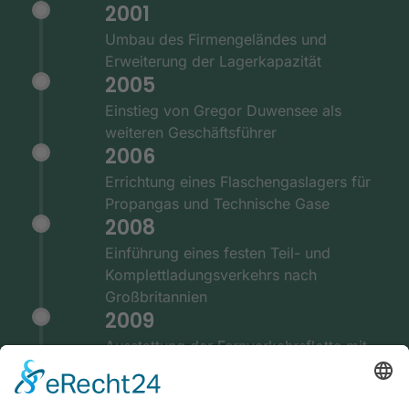
2001
Umbau des Firmengeländes und
Erweiterung der Lagerkapazität
2005
Einstieg von Gregor Duwensee als
weiteren Geschäftsführer
2006
Errichtung eines Flaschengaslagers für
Propangas und Technische Gase
2008
Einführung eines festen Teil- und
Komplettladungsverkehrs nach
Großbritannien
2009
Ausstattung der Fernverkehrsflotte mit
GPS und Telematiksystemen
2010