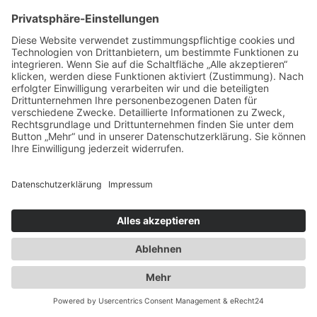
Ausbau der Kapazität des
Flaschengaslagers für Propangas und
Technische Gase
2014
Umzug innerhalb Heusenstamms in
unsere neuen Räumlichkeiten an der
Martinseestraße 1
2015
50 Jahre Erfolgsgeschichte. Die Spedition
Duwensee feiert Geburtstag
2016
Ausbau des Speditionshofes um 4000 qm
2017
Erweiterung der Lagerfläche auf knapp
18000 qm
2018
Implementierung eines
Workflowmanagement Systems