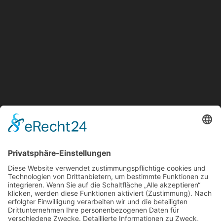
Duwensee Spedition & Lagerhaus GmbH
Martinseestraße 1
63150 Heusenstamm
+49 (0) 6104 64860 - 00
info@duwensee-gmbh.de
Spezialisten für:
Fernverkehr Transport Europa
Nahverkehr Transport Rhein-Main
UK-Transporte
Lagerlogistik