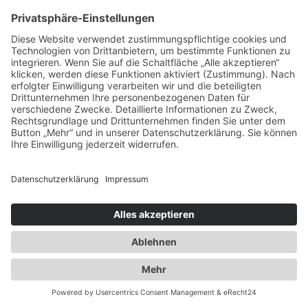
Ausbau der Kapazität des
Flaschengaslagers für Propangas und
Technische Gase
2014
Umzug innerhalb Heusenstamms in
unsere neuen Räumlichkeiten an der
Martinseestraße 1
2015
50 Jahre Erfolgsgeschichte. Die Spedition
Duwensee feiert Geburtstag
2016
Ausbau des Speditionshofes um 4000 qm
2017
Erweiterung der Lagerfläche auf knapp
18000 qm
2018
Implementierung eines
Workflowmanagement Systems