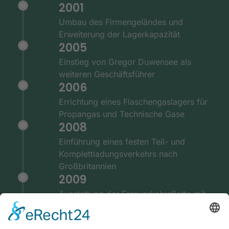
2001
Umbau des Firmengeländes und
Erweiterung der Lagerkapazität
2005
Einstieg von Gregor Duwensee als
weiteren Geschäftsführer
2006
Errichtung eines Flaschengaslagers für
Propangas und Technische Gase
2008
Einführung eines festen Teil- und
Komplettladungsverkehrs nach
Großbritannien
2009
Ausstattung der Fernverkehrsflotte mit
GPS und Telematiksystemen
2010