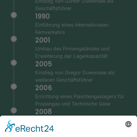
Einstieg von Günter Duwensee als
Geschäftsführer
1990
Einführung eines internationalen
Fernverkehrs
2001
Umbau des Firmengeländes und
Erweiterung der Lagerkapazität
2005
Einstieg von Gregor Duwensee als
weiteren Geschäftsführer
2006
Errichtung eines Flaschengaslagers für
Propangas und Technische Gase
2008
Einführung eines festen Teil- und
Komplettladungsverkehrs nach
Großbritannien