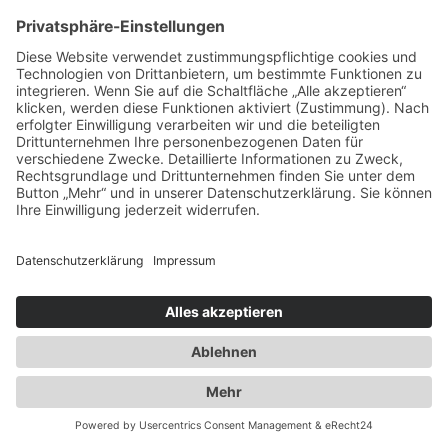
2009
Ausstattung der Fernverkehrsflotte mit
GPS und Telematiksystemen
2010
Ausbau der Kapazität des
Flaschengaslagers für Propangas und
Technische Gase
2014
Umzug innerhalb Heusenstamms in
unsere neuen Räumlichkeiten an der
Martinseestraße 1
2015
50 Jahre Erfolgsgeschichte. Die Spedition
Duwensee feiert Geburtstag
2016
Ausbau des Speditionshofes um 4000 qm
2017