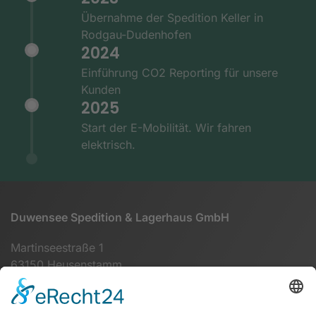
Übernahme der Spedition Keller in
Rodgau-Dudenhofen
2024
Einführung CO2 Reporting für unsere
Kunden
2025
Start der E-Mobilität. Wir fahren
elektrisch.
Duwensee Spedition & Lagerhaus GmbH
Martinseestraße 1
63150 Heusenstamm
+49 (0) 6104 64860 - 00
info@duwensee-gmbh.de