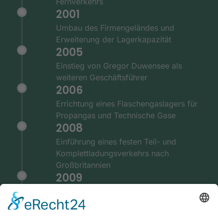
Fernverkehrs
2001
Umbau des Firmengeländes und
Erweiterung der Lagerkapazität
2005
Einstieg von Gregor Duwensee als
weiteren Geschäftsführer
2006
Errichtung eines Flaschengaslagers für
Propangas und Technische Gase
2008
Einführung eines festen Teil- und
Komplettladungsverkehrs nach
Großbritannien
2009
Ausstattung der Fernverkehrsflotte mit
GPS und Telematiksystemen
2010