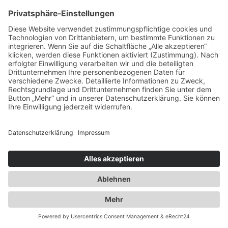
Ausbau der Kapazität des
Flaschengaslagers für Propangas und
Technische Gase
2014
Umzug innerhalb Heusenstamms in
unsere neuen Räumlichkeiten an der
Martinseestraße 1
2015
50 Jahre Erfolgsgeschichte. Die Spedition
Duwensee feiert Geburtstag
2016
Ausbau des Speditionshofes um 4000 qm
2017
Erweiterung der Lagerfläche auf knapp
18000 qm
2018
Implementierung eines