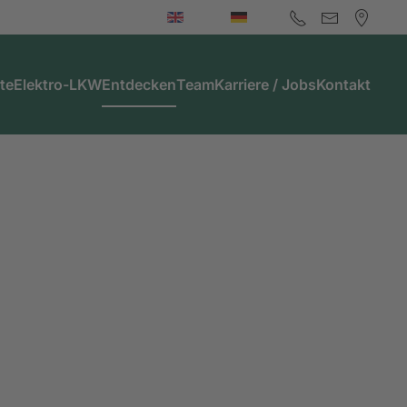
te
Elektro-LKW
Entdecken
Team
Karriere / Jobs
Kontakt