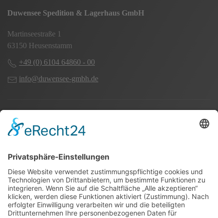
Duwensee Spedition & Lagerhaus GmbH
Martinseestraße 1
63150 Heusenstamm
+49 (0) 6104 64860 - 00
info@duwensee-gmbh.de
Spezialisten für:
Fernverkehr Transport Europa
Nahverkehr Transport Rhein-Main
UK-Transporte
Lagerlogistik