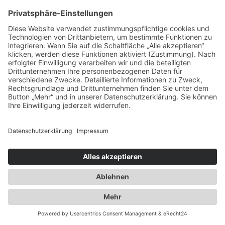
Ausbau der Kapazität des
Flaschengaslagers für Propangas und
Technische Gase
2014
Umzug innerhalb Heusenstamms in
unsere neuen Räumlichkeiten an der
Martinseestraße 1
2015
50 Jahre Erfolgsgeschichte. Die Spedition
Duwensee feiert Geburtstag
2016
Ausbau des Speditionshofes um 4000 qm
2017
Erweiterung der Lagerfläche auf knapp
18000 qm
2018
Implementierung eines