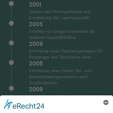
2001
Umbau des Firmengeländes und
Erweiterung der Lagerkapazität
2005
Einstieg von Gregor Duwensee als
weiteren Geschäftsführer
2006
Errichtung eines Flaschengaslagers für
Propangas und Technische Gase
2008
Einführung eines festen Teil- und
Komplettladungsverkehrs nach
Großbritannien
2009
Ausstattung der Fernverkehrsflotte mit
GPS und Telematiksystemen
2010