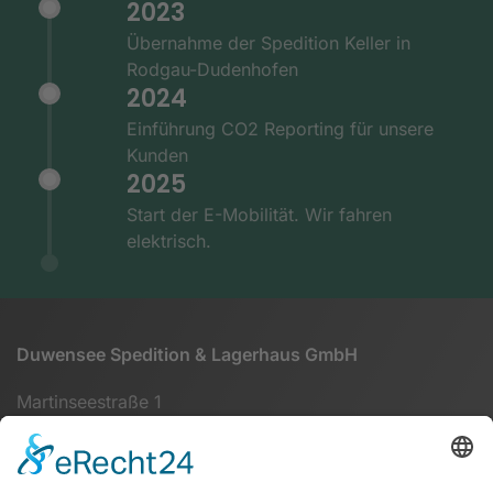
2023
Übernahme der Spedition Keller in
Rodgau-Dudenhofen
2024
Einführung CO2 Reporting für unsere
Kunden
2025
Start der E-Mobilität. Wir fahren
elektrisch.
Duwensee Spedition & Lagerhaus GmbH
Martinseestraße 1
63150 Heusenstamm
+49 (0) 6104 64860 - 00