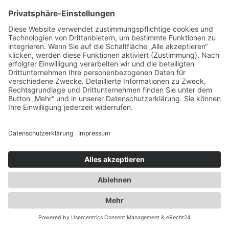
info@duwensee-gmbh.de
Spezialisten für:
Fernverkehr Transport Europa
Nahverkehr Transport Rhein-Main
UK-Transporte
Lagerlogistik
Weiteres:
Impressum
Datenschutzerklärung
Duwensee auf Facebook