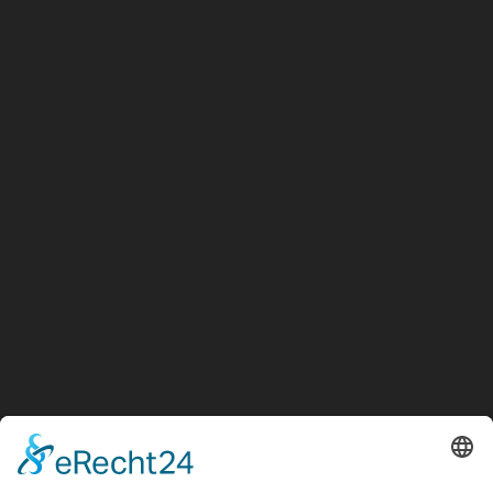
2023
Übernahme der Spedition Keller in
Rodgau-Dudenhofen
2024
Einführung CO2 Reporting für unsere
Kunden
2025
Start der E-Mobilität. Wir fahren
elektrisch.
Duwensee Spedition & Lagerhaus GmbH
Martinseestraße 1
63150 Heusenstamm
+49 (0) 6104 64860 - 00