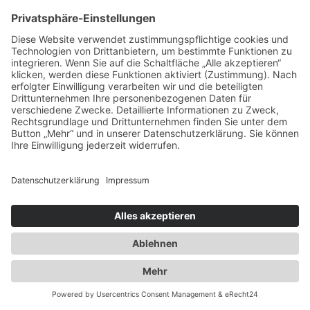
info@duwensee-gmbh.de
Spezialisten für:
Fernverkehr Transport Europa
Nahverkehr Transport Rhein-Main
UK-Transporte
Lagerlogistik
Weiteres:
Impressum
Datenschutzerklärung
Duwensee auf Facebook