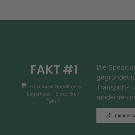
FAKT #1
Die Spediti
gegründet un
Transport- u
modernen mi
mehr erf