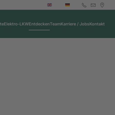
te
Elektro-LKW
Entdecken
Team
Karriere / Jobs
Kontakt