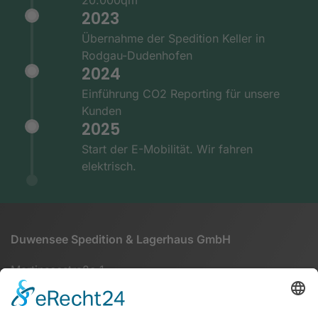
2023
Übernahme der Spedition Keller in
Rodgau-Dudenhofen
2024
Einführung CO2 Reporting für unsere
Kunden
2025
Start der E-Mobilität. Wir fahren
elektrisch.
Duwensee Spedition & Lagerhaus GmbH
Martinseestraße 1
63150 Heusenstamm
+49 (0) 6104 64860 - 00