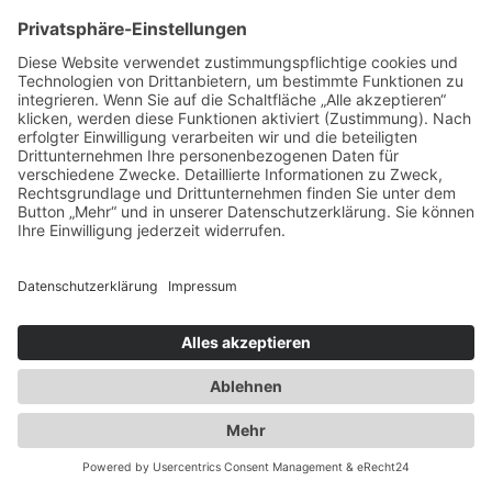
info@duwensee-gmbh.de
Spezialisten für:
Fernverkehr Transport Europa
Nahverkehr Transport Rhein-Main
UK-Transporte
Lagerlogistik
Weiteres:
Impressum
Datenschutzerklärung
Duwensee auf Facebook