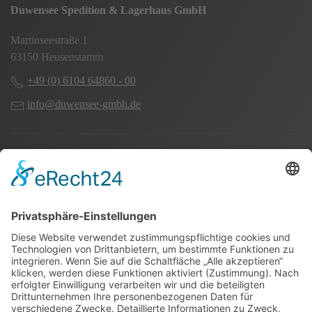
Duwensee Spedition & Lagerhaus GmbH
Martinseestraße 1
63150 Heusenstamm
+49 (0) 6104 64860 - 00
info@duwensee-gmbh.de
Spezialisten für:
Fernverkehr Transport Europa
Nahverkehr Transport Rhein-Main
UK-Transporte
Lagerlogistik