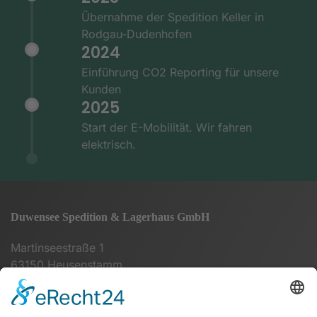
Übernahme der Spedition Keller in
Rodgau-Dudenhofen
2024
Einführung CO2 Reporting für unsere
Kunden
2025
Start der E-Mobilität. Wir fahren
elektrisch.
Duwensee Spedition & Lagerhaus GmbH
Martinseestraße 1
63150 Heusenstamm
+49 (0) 6104 64860 - 00
info@duwensee-gmbh.de