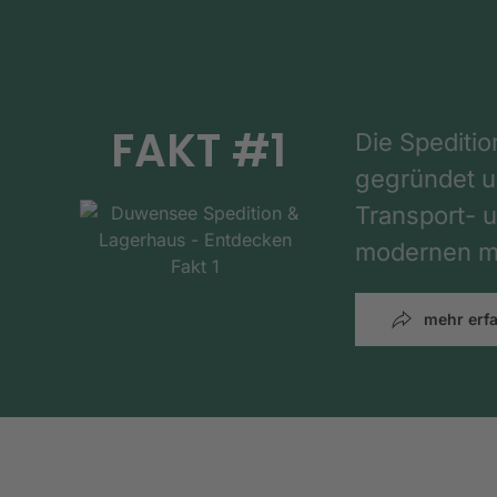
FAKT #1
Die Spediti
gegründet un
Transport- u
modernen mi
mehr erf