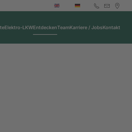
te
Elektro-LKW
Entdecken
Team
Karriere / Jobs
Kontakt