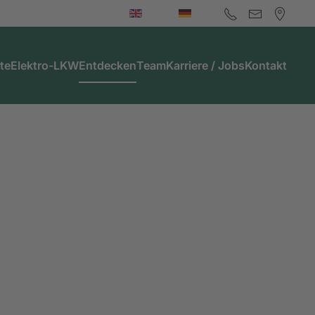
te
Elektro-LKW
Entdecken
Team
Karriere / Jobs
Kontakt