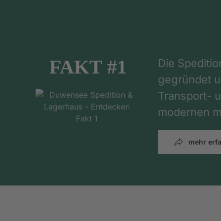
FAKT #1
Die Spediti
gegründet un
Transport- u
modernen mi
mehr erf