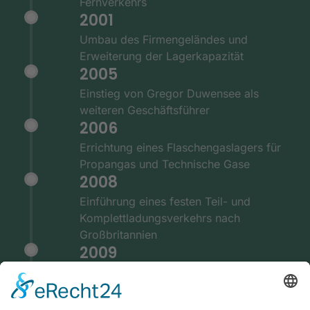
Fernverkehrs
2001
Umbau des Firmengeländes und
Erweiterung der Lagerkapazität
2005
Einstieg von Gregor Duwensee als
weiteren Geschäftsführer
2006
Errichtung eines Flaschengaslagers für
Propangas und Technische Gase
2008
Einführung eines festen Teil- und
Komplettladungsverkehrs nach
Großbritannien
2009
Ausstattung der Fernverkehrsflotte mit
GPS und Telematiksystemen
2010