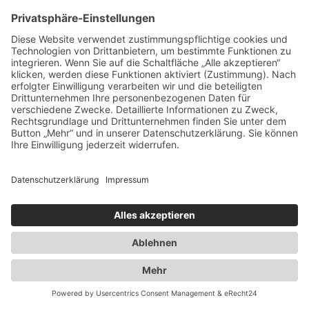
Ausbau der Kapazität des
Flaschengaslagers für Propangas und
Technische Gase
2014
Umzug innerhalb Heusenstamms in
unsere neuen Räumlichkeiten an der
Martinseestraße 1
2015
50 Jahre Erfolgsgeschichte. Die Spedition
Duwensee feiert Geburtstag
2016
Ausbau des Speditionshofes um 4000 qm
2017
Erweiterung der Lagerfläche auf knapp
18000 qm
2018
Implementierung eines