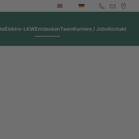
te
Elektro-LKW
Entdecken
Team
Karriere / Jobs
Kontakt