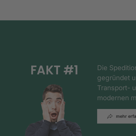
FAKT #1
Die Spediti
gegründet un
Transport- u
modernen mi
mehr erf