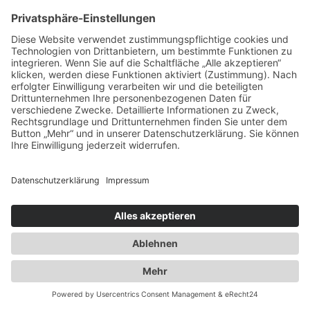
Ausbau der Kapazität des
Flaschengaslagers für Propangas und
Technische Gase
2014
Umzug innerhalb Heusenstamms in
unsere neuen Räumlichkeiten an der
Martinseestraße 1
2015
50 Jahre Erfolgsgeschichte. Die Spedition
Duwensee feiert Geburtstag
2016
Ausbau des Speditionshofes um 4000 qm
2017
Erweiterung der Lagerfläche auf knapp
18000 qm
2018
Implementierung eines