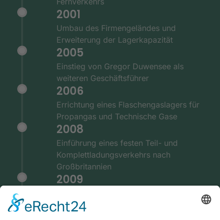
Fernverkehrs
2001
Umbau des Firmengeländes und
Erweiterung der Lagerkapazität
2005
Einstieg von Gregor Duwensee als
weiteren Geschäftsführer
2006
Errichtung eines Flaschengaslagers für
Propangas und Technische Gase
2008
Einführung eines festen Teil- und
Komplettladungsverkehrs nach
Großbritannien
2009
Ausstattung der Fernverkehrsflotte mit
GPS und Telematiksystemen
2010