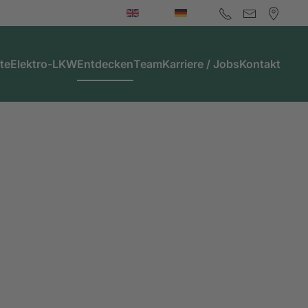
te
Elektro-LKW
Entdecken
Team
Karriere / Jobs
Kontakt