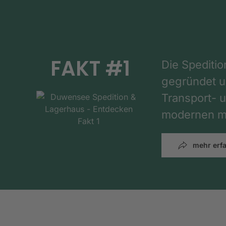
FAKT #1
Die Spediti
gegründet un
Transport- u
modernen mi
mehr erf