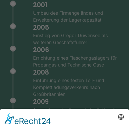
2001
Umbau des Firmengeländes und
Erweiterung der Lagerkapazität
2005
Einstieg von Gregor Duwensee als
weiteren Geschäftsführer
2006
Errichtung eines Flaschengaslagers für
Propangas und Technische Gase
2008
Einführung eines festen Teil- und
Komplettladungsverkehrs nach
Großbritannien
2009
Ausstattung der Fernverkehrsflotte mit
GPS und Telematiksystemen
2010