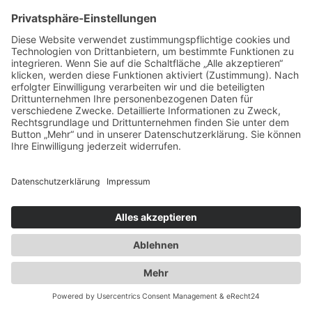
Ausbau der Kapazität des
Flaschengaslagers für Propangas und
Technische Gase
2014
Umzug innerhalb Heusenstamms in
unsere neuen Räumlichkeiten an der
Martinseestraße 1
2015
50 Jahre Erfolgsgeschichte. Die Spedition
Duwensee feiert Geburtstag
2016
Ausbau des Speditionshofes um 4000 qm
2017
Erweiterung der Lagerfläche auf knapp
18000 qm
2018
Implementierung eines