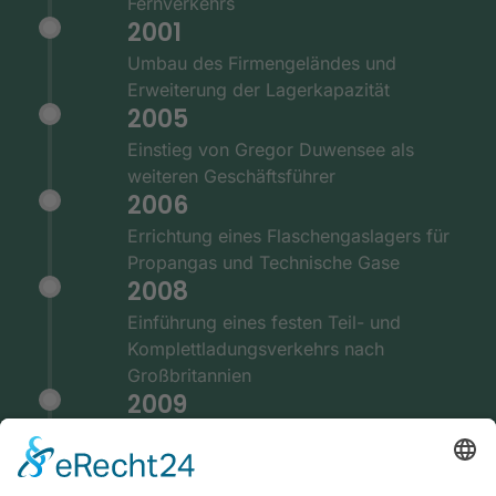
Fernverkehrs
2001
Umbau des Firmengeländes und
Erweiterung der Lagerkapazität
2005
Einstieg von Gregor Duwensee als
weiteren Geschäftsführer
2006
Errichtung eines Flaschengaslagers für
Propangas und Technische Gase
2008
Einführung eines festen Teil- und
Komplettladungsverkehrs nach
Großbritannien
2009
Ausstattung der Fernverkehrsflotte mit
GPS und Telematiksystemen
2010