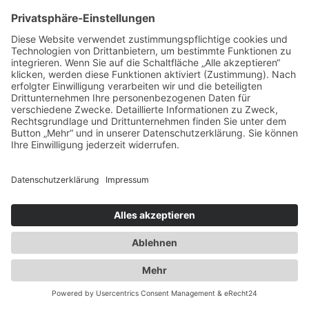
Ausbau der Kapazität des
Flaschengaslagers für Propangas und
Technische Gase
2014
Umzug innerhalb Heusenstamms in
unsere neuen Räumlichkeiten an der
Martinseestraße 1
2015
50 Jahre Erfolgsgeschichte. Die Spedition
Duwensee feiert Geburtstag
2016
Ausbau des Speditionshofes um 4000 qm
2017
Erweiterung der Lagerfläche auf knapp
18000 qm
2018
Implementierung eines