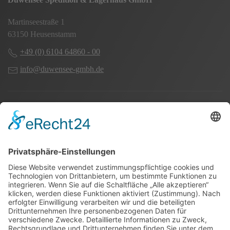
Martinseestraße 1
63150 Heusenstamm
+49 (0) 6104 64860 - 00
info@duwensee-gmbh.de
Spezialisten für:
Fernverkehr Transport Europa
Nahverkehr Transport Rhein-Main
UK-Transporte
Lagerlogistik
Weiteres: