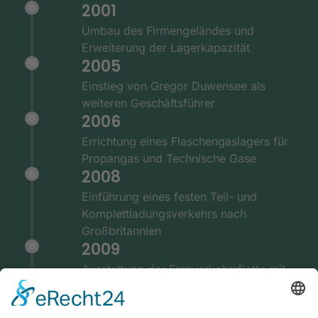
2001
Umbau des Firmengeländes und
Erweiterung der Lagerkapazität
2005
Einstieg von Gregor Duwensee als
weiteren Geschäftsführer
2006
Errichtung eines Flaschengaslagers für
Propangas und Technische Gase
2008
Einführung eines festen Teil- und
Komplettladungsverkehrs nach
Großbritannien
2009
Ausstattung der Fernverkehrsflotte mit
GPS und Telematiksystemen
2010