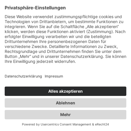
Ausbau der Kapazität des
Flaschengaslagers für Propangas und
Technische Gase
2014
Umzug innerhalb Heusenstamms in
unsere neuen Räumlichkeiten an der
Martinseestraße 1
2015
50 Jahre Erfolgsgeschichte. Die Spedition
Duwensee feiert Geburtstag
2016
Ausbau des Speditionshofes um 4000 qm
2017
Erweiterung der Lagerfläche auf knapp
18000 qm
2018
Implementierung eines
Workflowmanagement Systems