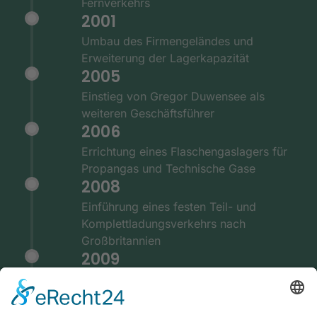
Fernverkehrs
2001
Umbau des Firmengeländes und
Erweiterung der Lagerkapazität
2005
Einstieg von Gregor Duwensee als
weiteren Geschäftsführer
2006
Errichtung eines Flaschengaslagers für
Propangas und Technische Gase
2008
Einführung eines festen Teil- und
Komplettladungsverkehrs nach
Großbritannien
2009
Ausstattung der Fernverkehrsflotte mit
GPS und Telematiksystemen
2010