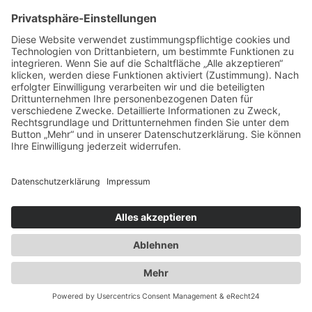
Ausbau der Kapazität des
Flaschengaslagers für Propangas und
Technische Gase
2014
Umzug innerhalb Heusenstamms in
unsere neuen Räumlichkeiten an der
Martinseestraße 1
2015
50 Jahre Erfolgsgeschichte. Die Spedition
Duwensee feiert Geburtstag
2016
Ausbau des Speditionshofes um 4000 qm
2017
Erweiterung der Lagerfläche auf knapp
18000 qm
2018
Implementierung eines