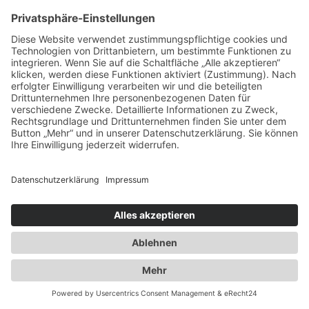
Ausbau der Kapazität des
Flaschengaslagers für Propangas und
Technische Gase
2014
Umzug innerhalb Heusenstamms in
unsere neuen Räumlichkeiten an der
Martinseestraße 1
2015
50 Jahre Erfolgsgeschichte. Die Spedition
Duwensee feiert Geburtstag
2016
Ausbau des Speditionshofes um 4000 qm
2017
Erweiterung der Lagerfläche auf knapp
18000 qm
2018
Implementierung eines