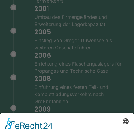
Fernverkehrs
2001
Umbau des Firmengeländes und
Erweiterung der Lagerkapazität
2005
Einstieg von Gregor Duwensee als
weiteren Geschäftsführer
2006
Errichtung eines Flaschengaslagers für
Propangas und Technische Gase
2008
Einführung eines festen Teil- und
Komplettladungsverkehrs nach
Großbritannien
2009
Ausstattung der Fernverkehrsflotte mit
GPS und Telematiksystemen
2010