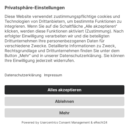
Ausbau der Kapazität des
Flaschengaslagers für Propangas und
Technische Gase
2014
Umzug innerhalb Heusenstamms in
unsere neuen Räumlichkeiten an der
Martinseestraße 1
2015
50 Jahre Erfolgsgeschichte. Die Spedition
Duwensee feiert Geburtstag
2016
Ausbau des Speditionshofes um 4000 qm
2017
Erweiterung der Lagerfläche auf knapp
18000 qm
2018
Implementierung eines