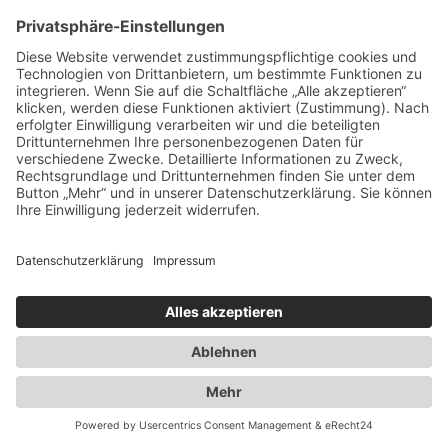
Ausbau der Kapazität des
Flaschengaslagers für Propangas und
Technische Gase
2014
Umzug innerhalb Heusenstamms in
unsere neuen Räumlichkeiten an der
Martinseestraße 1
2015
50 Jahre Erfolgsgeschichte. Die Spedition
Duwensee feiert Geburtstag
2016
Ausbau des Speditionshofes um 4000 qm
2017
Erweiterung der Lagerfläche auf knapp
18000 qm
2018
Implementierung eines