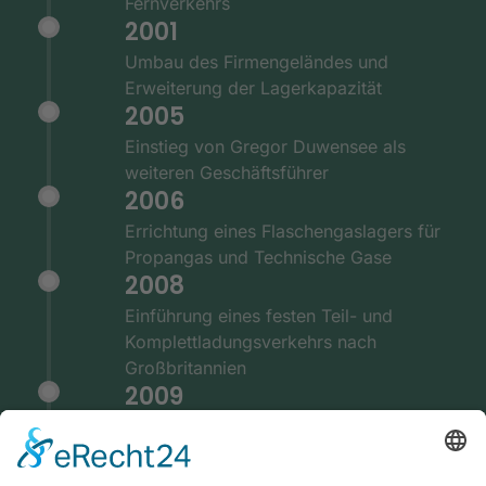
Fernverkehrs
2001
Umbau des Firmengeländes und
Erweiterung der Lagerkapazität
2005
Einstieg von Gregor Duwensee als
weiteren Geschäftsführer
2006
Errichtung eines Flaschengaslagers für
Propangas und Technische Gase
2008
Einführung eines festen Teil- und
Komplettladungsverkehrs nach
Großbritannien
2009
Ausstattung der Fernverkehrsflotte mit
GPS und Telematiksystemen
2010