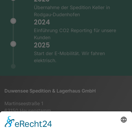
Übernahme der Spedition Keller in
Rodgau-Dudenhofen
2024
Einführung CO2 Reporting für unsere
Kunden
2025
Start der E-Mobilität. Wir fahren
elektrisch.
Duwensee Spedition & Lagerhaus GmbH
Martinseestraße 1
63150 Heusenstamm
+49 (0) 6104 64860 - 00
info@duwensee-gmbh.de