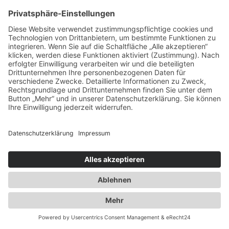
2010
Ausbau der Kapazität des
Flaschengaslagers für Propangas und
Technische Gase
2014
Umzug innerhalb Heusenstamms in
unsere neuen Räumlichkeiten an der
Martinseestraße 1
2015
50 Jahre Erfolgsgeschichte. Die Spedition
Duwensee feiert Geburtstag
2016
Ausbau des Speditionshofes um 4000 qm
2017
Erweiterung der Lagerfläche auf knapp
18000 qm
2018