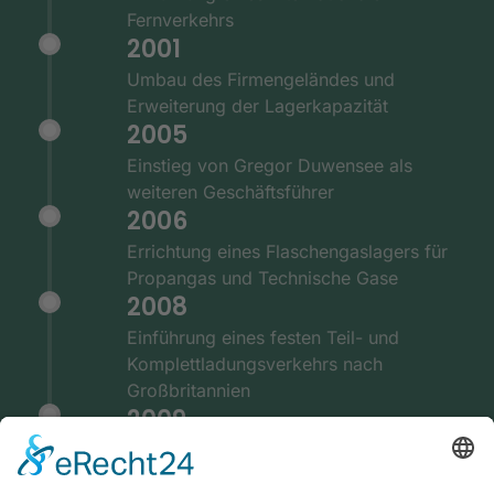
Fernverkehrs
2001
Umbau des Firmengeländes und
Erweiterung der Lagerkapazität
2005
Einstieg von Gregor Duwensee als
weiteren Geschäftsführer
2006
Errichtung eines Flaschengaslagers für
Propangas und Technische Gase
2008
Einführung eines festen Teil- und
Komplettladungsverkehrs nach
Großbritannien
2009
Ausstattung der Fernverkehrsflotte mit
GPS und Telematiksystemen