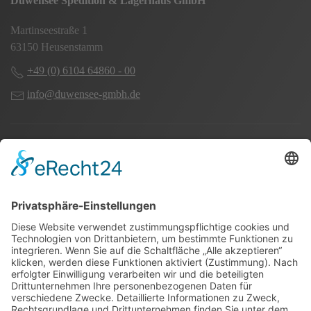
Duwensee Spedition & Lagerhaus GmbH
Martinseestraße 1
63150 Heusenstamm
+49 (0) 6104 64860 - 00
info@duwensee-gmbh.de
Spezialisten für:
Fernverkehr Transport Europa
Nahverkehr Transport Rhein-Main
UK-Transporte
Lagerlogistik
Weiteres: