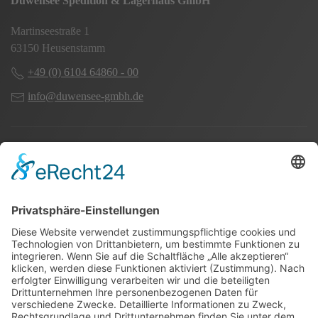
Duwensee Spedition & Lagerhaus GmbH
Martinseestraße 1
63150 Heusenstamm
+49 (0) 6104 64860 - 00
info@duwensee-gmbh.de
Spezialisten für:
Fernverkehr Transport Europa
Nahverkehr Transport Rhein-Main
UK-Transporte
Lagerlogistik
Weiteres: